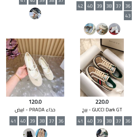
42
40
39
38
37
36
43
120.0
220.0
GUCCI Dark GT - بيج
حذاء PRADA - ابيض
41
40
39
38
37
36
41
40
39
38
37
36