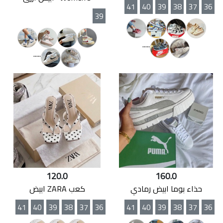
41
40
39
38
37
36
39
.....
.....
120.0
160.0
حذاء بوما ابيض رمادي
كعب ZARA ابيض
41
40
39
38
37
36
41
40
39
38
37
36