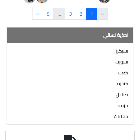
»
9
…
3
2
1
«
احذية نسائي
سنيكرز
سبورت
كعب
كندرة
صنادل
جزمة
حفايات