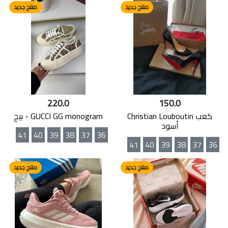
منتج جديد
منتج جديد
220.0
150.0
كعب Christian Louboutin
GUCCI GG monogram - بيج
أسود
41
40
39
38
37
36
41
40
39
38
37
36
منتج جديد
منتج جديد