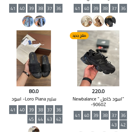
41
40
39
38
37
36
41
40
39
38
37
36
منتج جديد
80.0
220.0
“اسود كامل “ Newbalance
سليبر Loro Piana- اسود
-9060Z
41
40
39
38
37
36
41
40
39
38
37
36
45
44
43
42
43
42