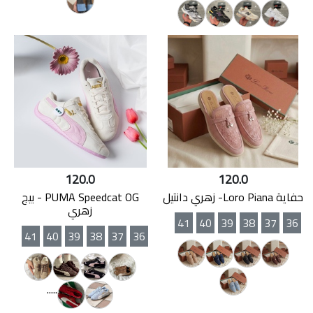
120.0
120.0
حفاية Loro Piana- زهري دانتيل
PUMA Speedcat OG - بيج
زهري
41
40
39
38
37
36
41
40
39
38
37
36
.....