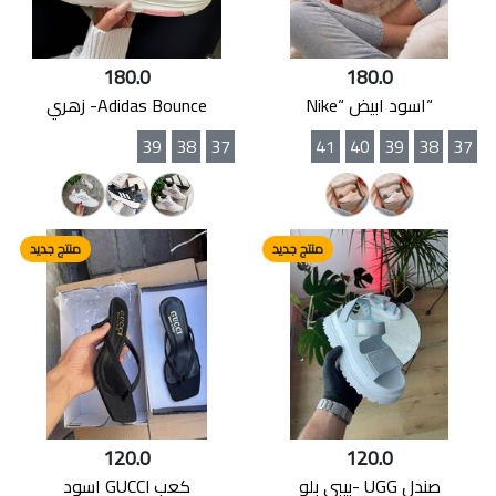
180.0
180.0
“اسود ابيض “Nike
Adidas Bounce- زهري
39
38
37
41
40
39
38
37
منتج جديد
منتج جديد
120.0
120.0
صندل UGG -بيبي بلو
كعب GUCCI اسود