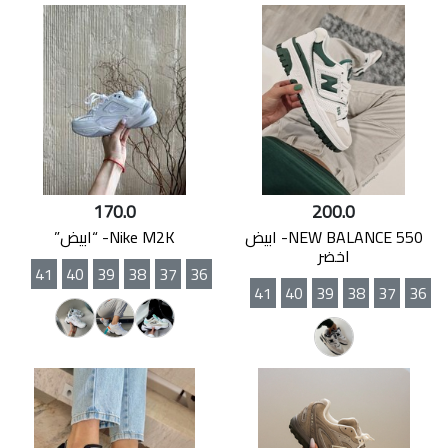
170.0
200.0
NEW BALANCE 550- ابيض
Nike M2K- “ابيض”
اخضر
41
40
39
38
37
36
41
40
39
38
37
36