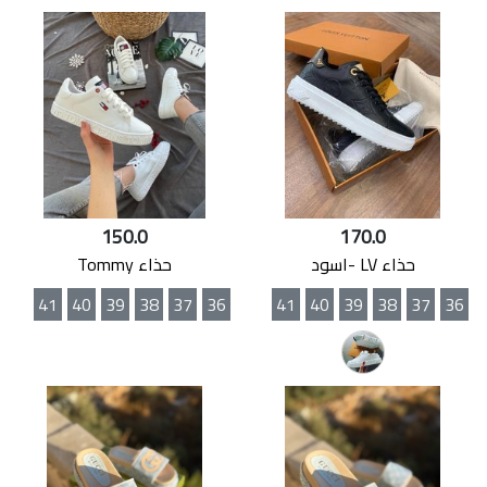
150.0
170.0
حذاء LV -اسود
حذاء Tommy
41
40
39
38
37
36
41
40
39
38
37
36