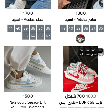
170.0
130.0
سليبر Adidas - اسود
حذاء Adidas - اسود
41
40
39
38
37
36
42
40
39
38
37
36
45
44
43
42
00
00
00
00
ثواني
دقائق
ساعات
أيام
180.0
70.0 شيكل
150.0
نايك DUNK SB -زهري ابيض
Nike Court Legacy Lift
Women's- ابيض ازرق