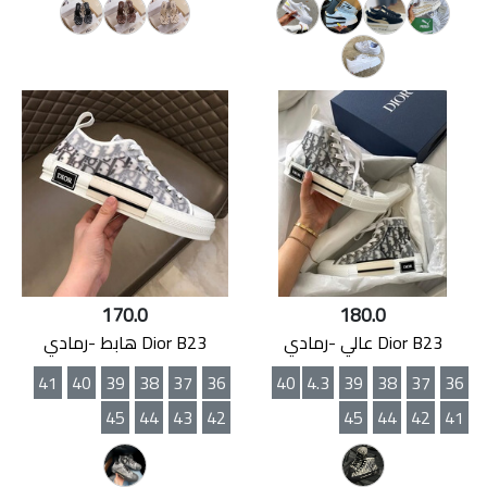
170.0
180.0
Dior B23 عالي -رمادي
Dior B23 هابط -رمادي
41
40
39
38
37
36
40
4.3
39
38
37
36
45
44
43
42
45
44
42
41