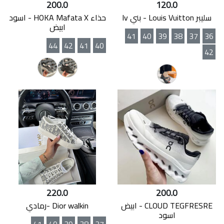
200.0
120.0
سليبر Louis Vuitton - بني lv
حذاء HOKA Mafata X - اسود
ابيض
41
40
39
38
37
36
44
42
41
40
42
220.0
200.0
CLOUD TEGFRESRE - ابيض
Dior walkin -رمادي
اسود
41
40
39
38
37