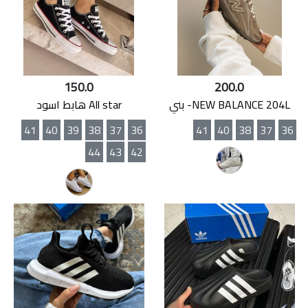
150.0
200.0
NEW BALANCE 204L- بني
All star هابط اسود
41
40
39
38
37
36
41
40
38
37
36
44
43
42