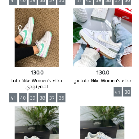
41
40
39
38
37
36
41
40
39
38
37
36
130.0
130.0
حذاء Nike Women's جاما بيج
حذاء Nike Women's جاما
اخضر نهدي
41
38
41
40
39
38
37
36