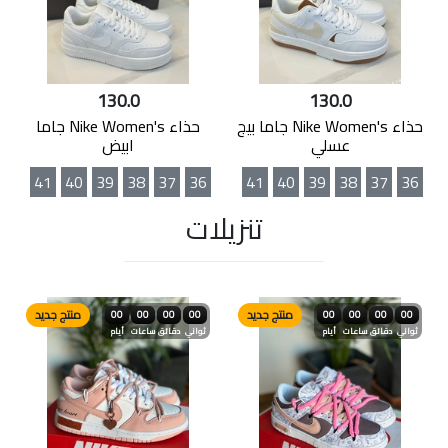
130.0
130.0
حذاء Nike Women's جاما بيج
حذاء Nike Women's جاما
عسلي
ابيض
41
40
39
38
37
36
41
40
39
38
37
36
تنزيلات
منتج جديد
منتج جديد
00
00
00
00
00
00
00
00
ثواني
دقائق
ساعات
أيام
ثواني
دقائق
ساعات
أيام