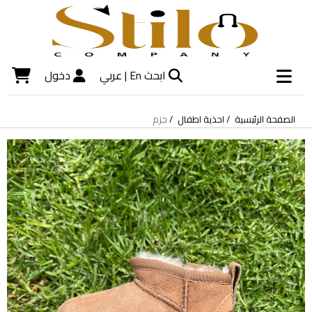
ابحث
En |
عربي
دخول
الصفحة الرئيسية
احذية اطفال
جزم