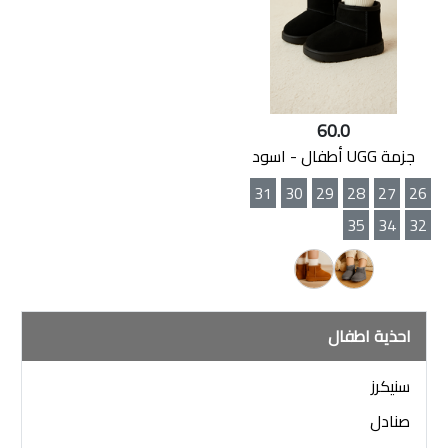
60.0
جزمة UGG أطفال - اسود
31
30
29
28
27
26
35
34
32
احذية اطفال
سنيكرز
صنادل