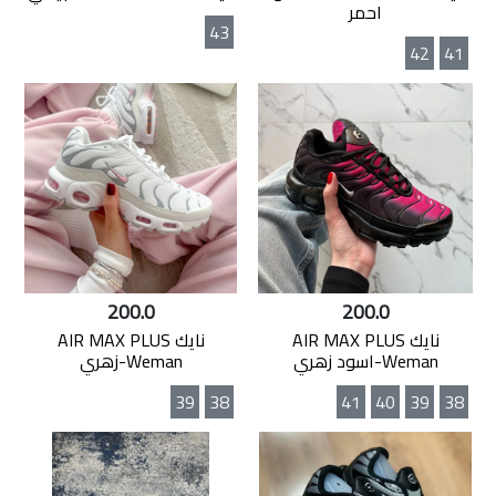
احمر
43
42
41
200.0
200.0
نايك AIR MAX PLUS
نايك AIR MAX PLUS
Weman-اسود زهري
Weman-زهري
39
38
41
40
39
38