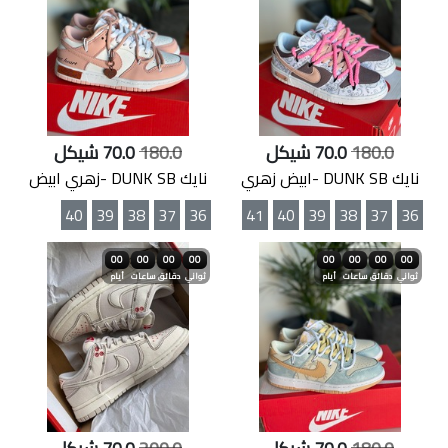
180.0
70.0 شيكل
180.0
70.0 شيكل
نايك DUNK SB -ابيض زهري
نايك DUNK SB -زهري ابيض
40
39
38
37
36
41
40
39
38
37
36
00
00
00
00
00
00
00
00
ثواني
دقائق
ساعات
أيام
ثواني
دقائق
ساعات
أيام