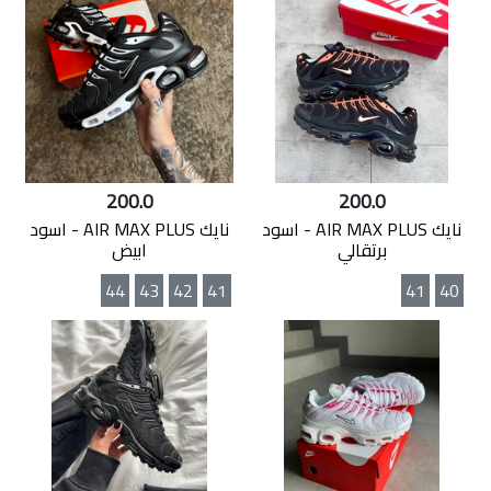
200.0
200.0
نايك AIR MAX PLUS - اسود
نايك AIR MAX PLUS - اسود
برتقالي
ابيض
44
43
42
41
41
40