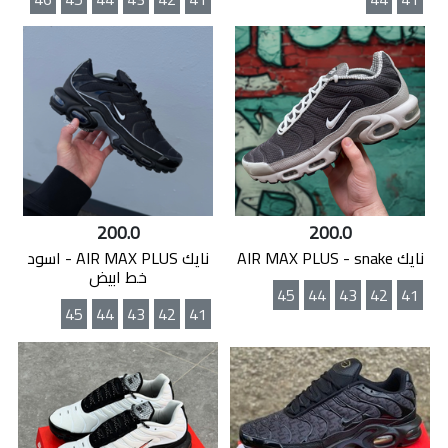
200.0
200.0
نايك AIR MAX PLUS - snake
نايك AIR MAX PLUS - اسود
خط ابيض
45
44
43
42
41
45
44
43
42
41