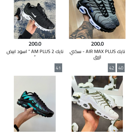
200.0
200.0
نايك AIR MAX PLUS - سكني
نايك AM PLUS 2 “ اسود ابيض
ازرق
“
41
42
40