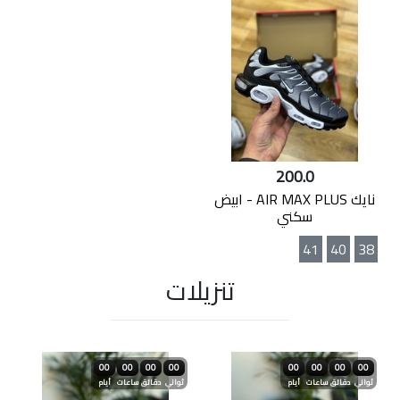
200.0
نايك AIR MAX PLUS - ابيض
سكني
41
40
38
تنزيلات
00
00
00
00
00
00
00
00
ثواني
دقائق
ساعات
أيام
ثواني
دقائق
ساعات
أيام